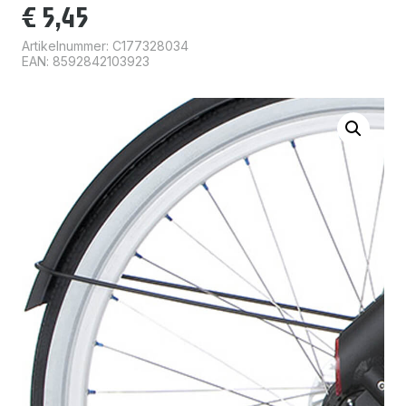
€
5,45
Artikelnummer:
C177328034
EAN: 8592842103923