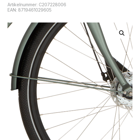
Artikelnummer:
C207228006
EAN: 8719461029605