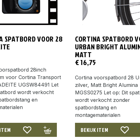
A SPATBORD VOOR 28
CORTINA SPATBORD V
EITE
URBAN BRIGHT ALUMI
MATT
€
16,75
voorspatbord 28inch
 voor Cortina Transport
Cortina voorspatbord 28 
JADEITE UGSW84491 Let
zilver, Matt Bright Alumina
patbord wordt verkocht
MGSS0275 Let op: Dit spa
patbordstang en
wordt verkocht zonder
aterialen
spatbordstang en
montagematerialen
 ITEM
BEKIJK ITEM