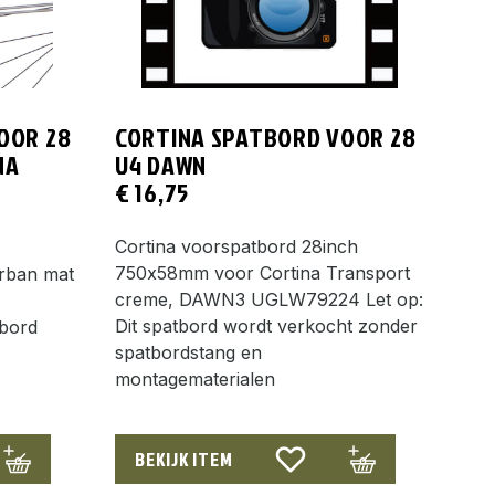
OOR 28
CORTINA SPATBORD VOOR 28
NA
U4 DAWN
€
16,75
Cortina voorspatbord 28inch
750x58mm voor Cortina Transport
Urban mat
creme, DAWN3 UGLW79224 Let op:
Dit spatbord wordt verkocht zonder
tbord
spatbordstang en
montagematerialen
BEKIJK ITEM