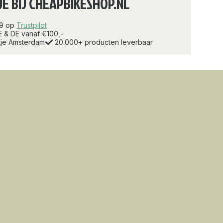
JE BIJ CHEAPBIKESHOP.NL
.9 op
Trustpilot
E & DE vanaf €100,-
rtje Amsterdam
20.000+ producten leverbaar