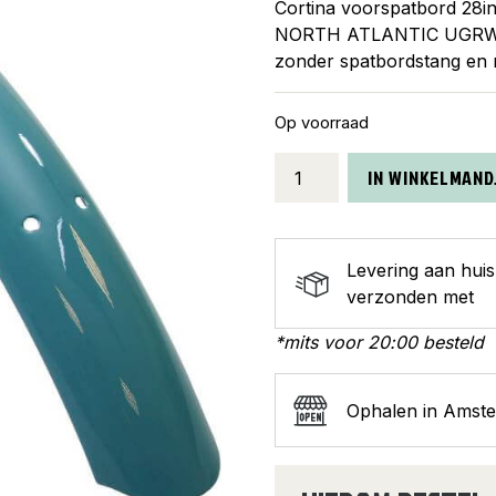
Cortina voorspatbord 28i
NORTH ATLANTIC UGRW754
zonder spatbordstang en
Op voorraad
Cortina
IN WINKELMAND
spatbord
voor
28
Levering aan hui
U4
verzonden met
north
alantic
*mits voor 20:00 besteld
aantal
Ophalen in Amst