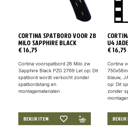
CORTINA SPATBORD VOOR 28
CORTIN
MILO SAPPHIRE BLACK
U4 JAD
€
16,75
€
16,75
Cortina voorspatbord 28 Milo zw
Cortina 
Sapphire Black PZG 2769 Let op: Dit
750x58mm
spatbord wordt verkocht zonder
blauw, 
spatbordstang en
op: Dit s
montagematerialen
zonder s
montagem
BEKIJK ITEM
BEKIJK