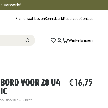
ks verwerkt!
Framemaat kiezen
Kennisbank
Reparaties
Contact
Winkelwagen
TBORD VOOR 28 U4
€
16,75
IC
AN: 8592842031622