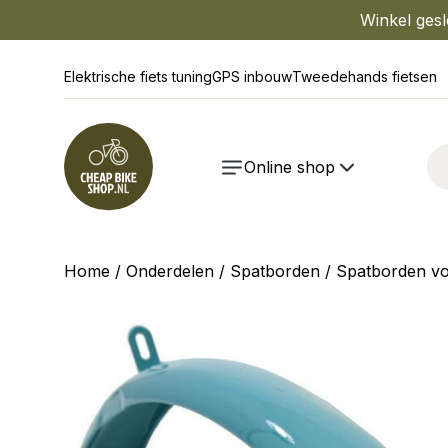
Winkel gesl
Elektrische fiets tuning
GPS inbouw
Tweedehands fietsen
Online shop
Home
/
Onderdelen
/
Spatborden
/
Spatborden v