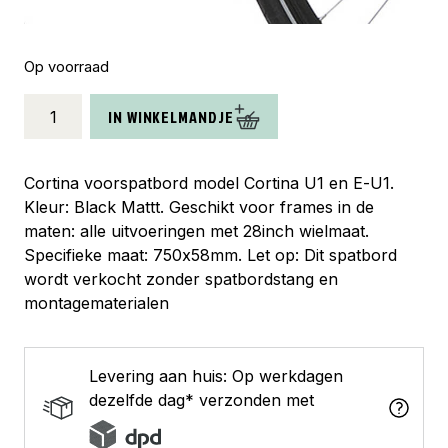
Op voorraad
Cortina
IN WINKELMANDJE
spatbord
voor
28
Cortina voorspatbord model Cortina U1 en E-U1.
U1/E-
Kleur: Black Mattt. Geschikt voor frames in de
U1
maten: alle uitvoeringen met 28inch wielmaat.
black
Specifieke maat: 750x58mm. Let op: Dit spatbord
matt
wordt verkocht zonder spatbordstang en
aantal
montagematerialen
Levering aan huis: Op werkdagen
dezelfde dag* verzonden met