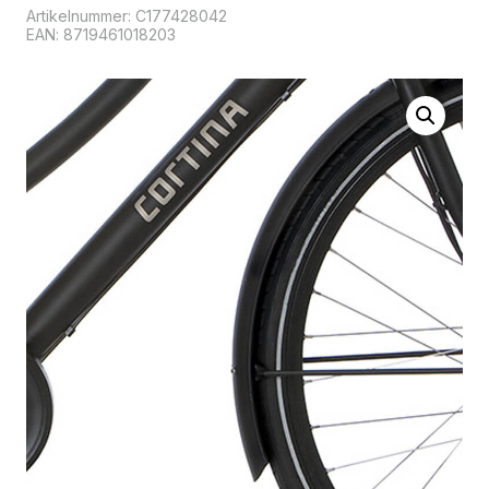
Artikelnummer:
C177428042
EAN: 8719461018203