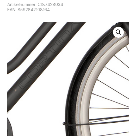
Artikelnummer:
C187428034
EAN: 8592842108164