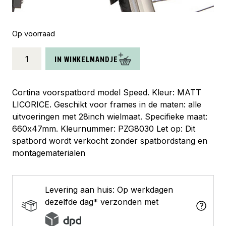
Op voorraad
Cortina
IN WINKELMANDJE
spatbord
voor
28
Cortina voorspatbord model Speed. Kleur: MATT
Speed
LICORICE. Geschikt voor frames in de maten: alle
matt
uitvoeringen met 28inch wielmaat. Specifieke maat:
licorice
660x47mm. Kleurnummer: PZG8030 Let op: Dit
aantal
spatbord wordt verkocht zonder spatbordstang en
montagematerialen
Levering aan huis: Op werkdagen
dezelfde dag* verzonden met