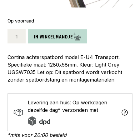
Op voorraad
Cortina
IN WINKELMANDJE
spatbord
achter
28
Cortina achterspatbord model E-U4 Transport.
E-
Specifieke maat: 1280x58mm. Kleur: Light Grey
U4
UGSW7035 Let op: Dit spatbord wordt verkocht
light
zonder spatbordstang en montagematerialen
grey
aantal
Levering aan huis: Op werkdagen
dezelfde dag* verzonden met
*mits voor 20:00 besteld