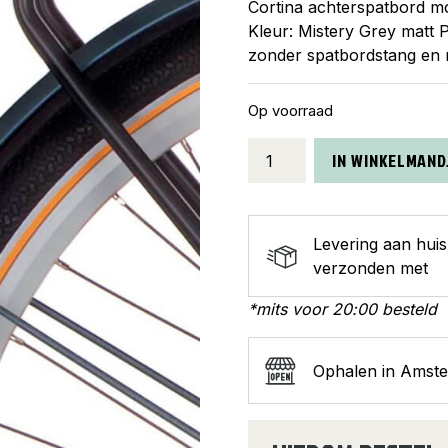
Cortina achterspatbord m
Kleur: Mistery Grey matt
zonder spatbordstang en
Op voorraad
Cortina
IN WINKELMAND
spatbord
achter
28
Levering aan hui
Common
verzonden met
mistery
grey
*mits voor 20:00 besteld
matt
aantal
Ophalen in Amst