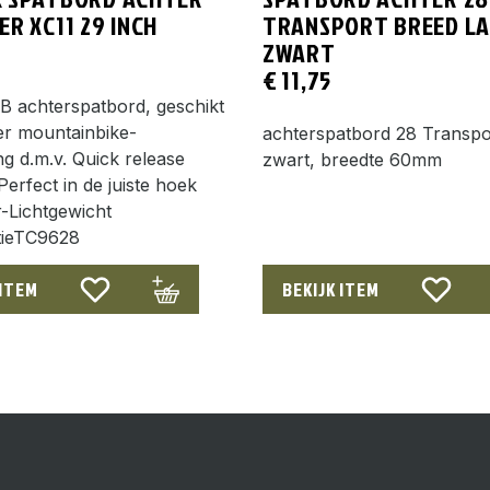
ER XC11 29 INCH
TRANSPORT BREED L
ZWART
€
11,75
B achterspatbord, geschikt
er mountainbike-
achterspatbord 28 Transpo
ng d.m.v. Quick release
zwart, breedte 60mm
erfect in de juiste hoek
r-Lichtgewicht
tieTC9628
 ITEM
BEKIJK ITEM