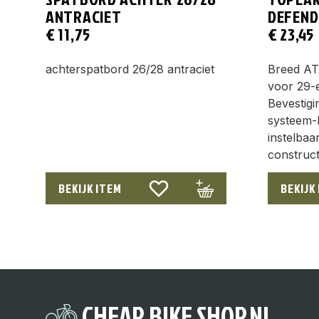
ANTRACIET
DEFEND
€
11,75
€
23,45
achterspatbord 26/28 antraciet
Breed AT
voor 29-
Bevestigi
systeem-P
instelbaa
construc
BEKIJK ITEM
BEKIJK
CHEAP BIKE SHOP.NL