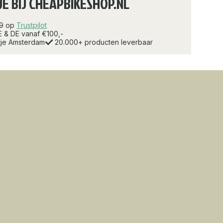
JE BIJ CHEAPBIKESHOP.NL
.9 op
Trustpilot
E & DE vanaf €100,-
rtje Amsterdam
20.000+ producten leverbaar