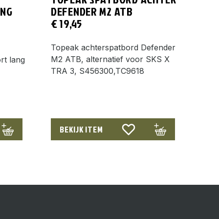
ANG
DEFENDER M2 ATB
€
19,45
Topeak achterspatbord Defender
M2 ATB, alternatief voor SKS X
rt lang
TRA 3, S456300,TC9618
BEKIJK ITEM