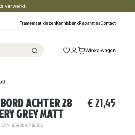
ks verwerkt!
Framemaat kiezen
Kennisbank
Reparaties
Contact
Winkelwagen
att
TBORD ACHTER 28
€
21,45
ERY GREY MATT
EAN: 8592842119566