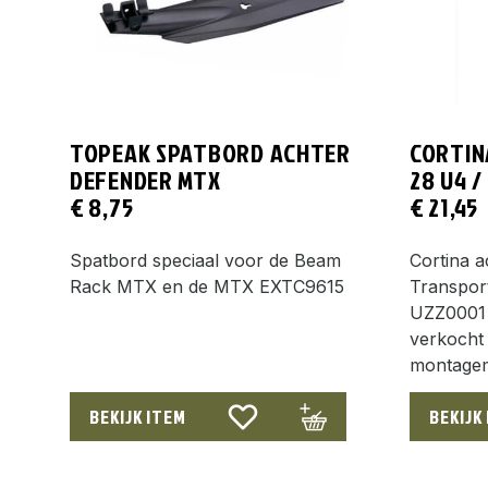
TOPEAK SPATBORD ACHTER
CORTIN
DEFENDER MTX
28 U4 /
€
8,75
€
21,45
Spatbord speciaal voor de Beam
Cortina 
Rack MTX en de MTX EXTC9615
Transport
UZZ0001 
verkocht
montagem
BEKIJK ITEM
BEKIJK