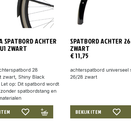
A SPATBORD ACHTER
SPATBORD ACHTER 26
 U1 ZWART
ZWART
€
11,75
achterspatbord 28
achterspatbord universeel 
 zwart, Shiny Black
26/28 zwart
Let op: Dit spatbord wordt
 zonder spatbordstang en
aterialen
 ITEM
BEKIJK ITEM