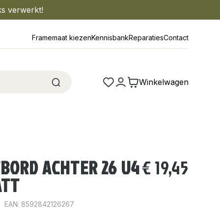
ks verwerkt!
Framemaat kiezen
Kennisbank
Reparaties
Contact
Winkelwagen
TBORD ACHTER 26 U4
€
19,45
ATT
EAN: 8592842126267