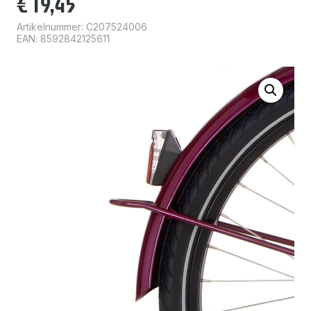
€
19,45
Artikelnummer:
C207524006
EAN: 8592842125611