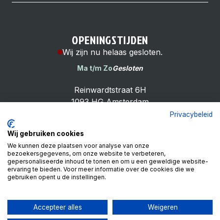
OPENINGSTIJDEN
Wij zijn nu helaas gesloten.
Ma t/m Zo
Gesloten
Reinwardtstraat 6H
1093 HG Amsterdam
Privacybeleid
Wij gebruiken cookies
We kunnen deze plaatsen voor analyse van onze
bezoekersgegevens, om onze website te verbeteren,
Cheap Bike Shop
gepersonaliseerde inhoud te tonen en om u een geweldige website-
4.9
ervaring te bieden. Voor meer informatie over de cookies die we
gebruiken opent u de instellingen.
Based on 99 reviews
Review ons op
Accepteer alles
Weigeren