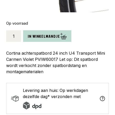
Op voorraad
Cortina
IN WINKELMANDJE
spatbord
achter
24
Cortina achterspatbord 24 inch U4 Transport Mini
U4
Carmen Violet PVIW60017 Let op: Dit spatbord
carmen
wordt verkocht zonder spatbordstang en
violet
montagematerialen
aantal
Levering aan huis: Op werkdagen
dezelfde dag* verzonden met