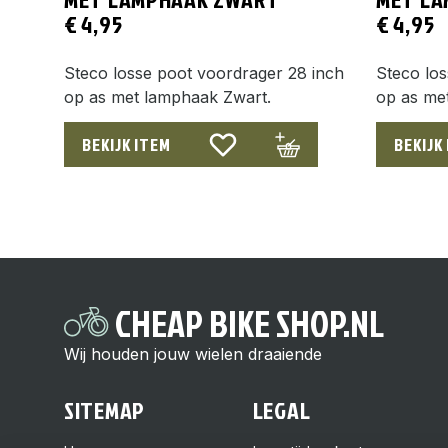
€
4,95
€
4,95
Steco losse poot voordrager 28 inch
Steco los
op as met lamphaak Zwart.
op as me
BEKIJK ITEM
BEKIJK
CHEAP BIKE SHOP.NL
Wij houden jouw wielen draaiende
SITEMAP
LEGAL