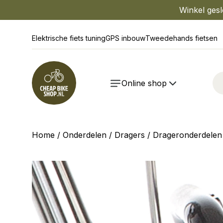
Winkel gesl
Elektrische fiets tuning
GPS inbouw
Tweedehands fietsen
Online shop
Home
/
Onderdelen
/
Dragers
/
Drageronderdelen