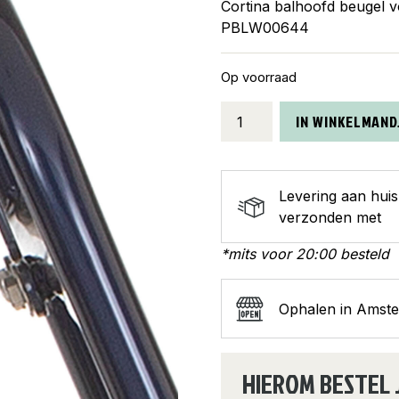
Cortina balhoofd beugel 
PBLW00644
Op voorraad
Cortina
IN WINKELMAND
balhoofd
beugel
voordrager
Levering aan hui
24
verzonden met
M
legion
*mits voor 20:00 besteld
blue
aantal
Ophalen in Amst
HIEROM BESTEL 