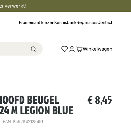
ks verwerkt!
Framemaat kiezen
Kennisbank
Reparaties
Contact
Winkelwagen
HOOFD BEUGEL
€
8,45
24 M LEGION BLUE
EAN: 8592842125451