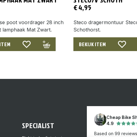
€
4,95
se poot voordrager 28 inch
Steco dragermontuur Stec
t lamphaak Mat Zwart.
Schothorst.
 ITEM
BEKIJK ITEM
Cheap Bike S
SPECIALIST
4.9
Based on 99 review