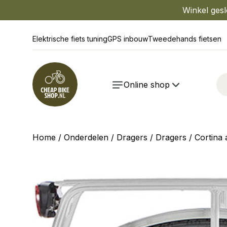
Winkel gesl
Elektrische fiets tuning
GPS inbouw
Tweedehands fietsen
Online shop
Home
/
Onderdelen
/
Dragers
/
Dragers
/ Cortina 