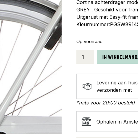
Cortina achterdrager mod
GREY . Geschikt voor fra
Uitgerust met Easy-fit fra
Kleurnummer:PGSW891
Op voorraad
Cortina
IN WINKELMAND
achterdrager
U5
D57/H61
Levering aan hui
ice
verzonden met
ball
white
*mits voor 20:00 besteld
aantal
Ophalen in Amst