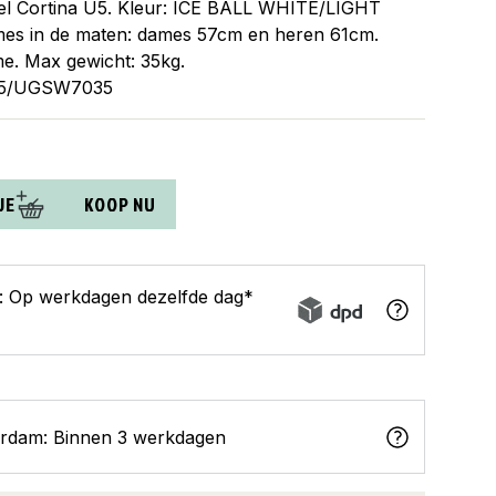
el Cortina U5. Kleur: ICE BALL WHITE/LIGHT
mes in de maten: dames 57cm en heren 61cm.
me. Max gewicht: 35kg.
45/UGSW7035
JE
KOOP NU
s: Op werkdagen dezelfde dag*
erdam: Binnen 3 werkdagen