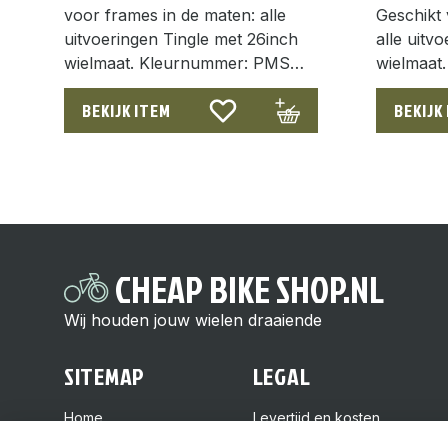
voor frames in de maten: alle
Geschikt 
uitvoeringen Tingle met 26inch
alle uitv
wielmaat. Kleurnummer: PMS…
wielmaat.
BEKIJK ITEM
BEKIJK
CHEAP BIKE SHOP.NL
Wij houden jouw wielen draaiende
SITEMAP
LEGAL
Home
Levertijd en kosten
Over ons
Retourneren