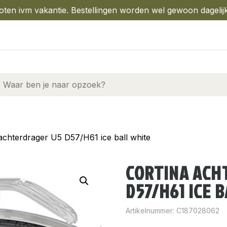
oten ivm vakantie. Bestellingen worden wel gewoon dagelij
achterdrager U5 D57/H61 ice ball white
CORTINA ACH
D57/H61 ICE 
Artikelnummer:
C187028062