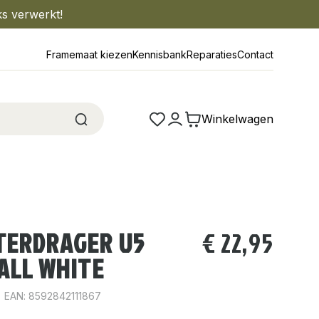
ks verwerkt!
Framemaat kiezen
Kennisbank
Reparaties
Contact
Winkelwagen
TERDRAGER U5
€
22,95
BALL WHITE
EAN: 8592842111867