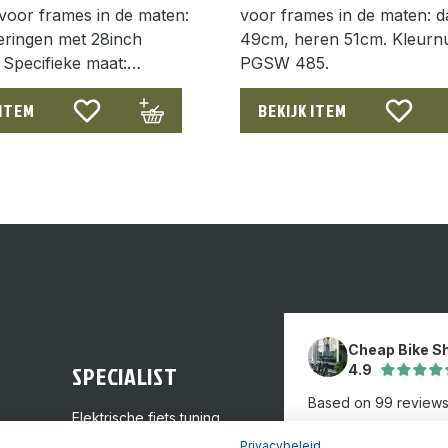
voor frames in de maten:
voor frames in de maten: 
oeringen met 28inch
49cm, heren 51cm. Kleur
 Specifieke maat:…
PGSW 485.
 ITEM
BEKIJK ITEM
Cheap Bike S
SPECIALIST
4.9
Based on 99 review
Elektrische fiets tuning
GPS inbouw
Review ons op
Privacybeleid