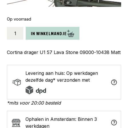
Op voorraad
Cortina
IN WINKELMANDJE
achterdrager
U1
57
Cortina drager U1 57 Lava Stone 09000-10438 Matt
lava
stone
matt
Levering aan huis: Op werkdagen
aantal
dezelfde dag* verzonden met
*mits voor 20:00 besteld
Ophalen in Amsterdam: Binnen 3
werkdagen