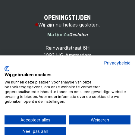
OPENINGSTIJDEN
Wij zijn nu helaas gesloten.
Ma t/m Zo
Gesloten
Reinwardtstraat 6H
1093 HG Amsterdam
Privacybeleid
Wij gebruiken cookies
We kunnen deze plaatsen voor analyse van onze
bezoekersgegevens, om onze website te verbeteren,
Cheap Bike Shop
gepersonaliseerde inhoud te tonen en om u een geweldige website-
4.9
ervaring te bieden. Voor meer informatie over de cookies die we
gebruiken opent u de instellingen.
Based on 99 reviews
Review ons op
Accepteer alles
Weigeren
Nee, pas aan