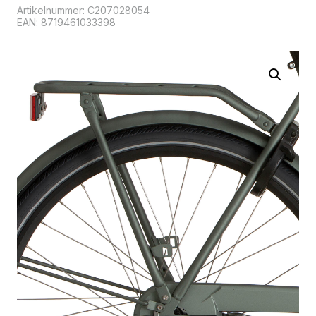
Artikelnummer:
C207028054
EAN: 8719461033398