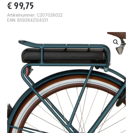
€
99,75
Artikelnummer:
C207028022
EAN: 8592842124331