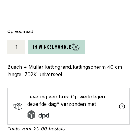
Op voorraad
Busch
IN WINKELMANDJE
+
Müller
kettingrand
Busch + Müller kettingrand/kettingscherm 40 cm
K702
lengte, 702K universeel
universeel
aantal
Levering aan huis: Op werkdagen
dezelfde dag* verzonden met
*mits voor 20:00 besteld