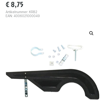
€
8,75
Artikelnummer:
KRB2
EAN: 4006021000049