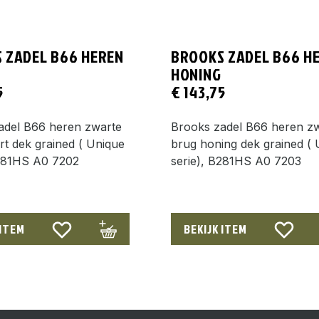
 ZADEL B66 HEREN
BROOKS ZADEL B66 H
HONING
5
€
143,75
adel B66 heren zwarte
Brooks zadel B66 heren z
t dek grained ( Unique
brug honing dek grained ( 
B281HS A0 7202
serie), B281HS A0 7203
 ITEM
BEKIJK ITEM