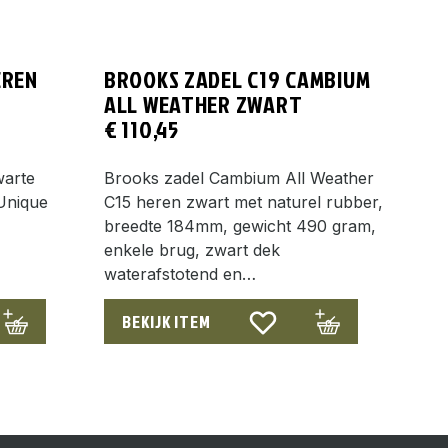
EREN
BROOKS ZADEL C19 CAMBIUM
ALL WEATHER ZWART
€
110,45
warte
Brooks zadel Cambium All Weather
Unique
C15 heren zwart met naturel rubber,
breedte 184mm, gewicht 490 gram,
enkele brug, zwart dek
waterafstotend en…
BEKIJK ITEM