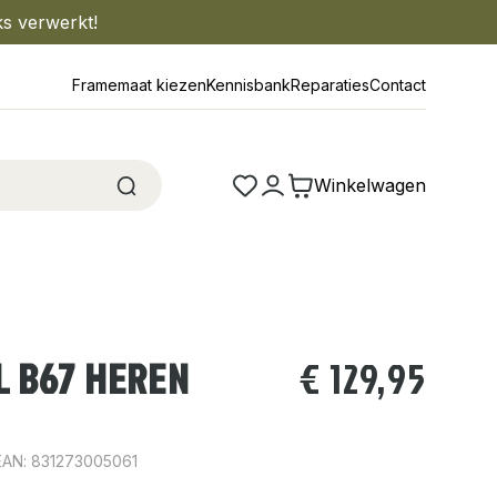
ks verwerkt!
Framemaat kiezen
Kennisbank
Reparaties
Contact
Winkelwagen
L B67 HEREN
€
129,95
EAN: 831273005061