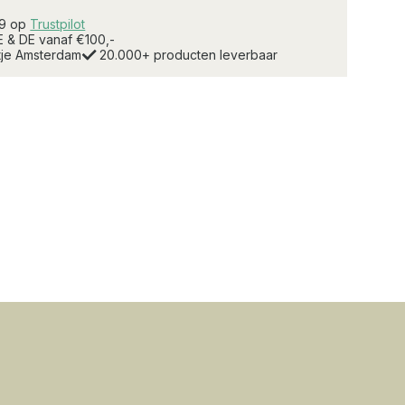
.9 op
Trustpilot
E & DE vanaf €100,-
rtje Amsterdam
20.000+ producten leverbaar