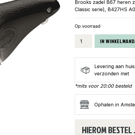
Brooks zadel B67 heren zw
Classic serie), B427HS A
Op voorraad
Brooks
IN WINKELMAND
zadel
B67
heren
Levering aan hui
zwart
verzonden met
aantal
*mits voor 20:00 besteld
Ophalen in Amst
HIEROM BESTEL 