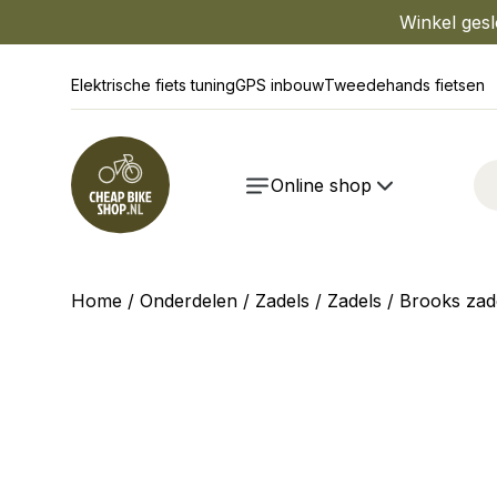
Winkel gesl
Elektrische fiets tuning
GPS inbouw
Tweedehands fietsen
Online shop
Home
/
Onderdelen
/
Zadels
/
Zadels
/ Brooks zad