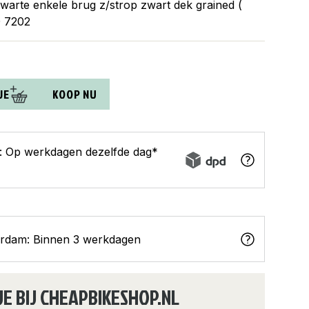
arte enkele brug z/strop zwart dek grained (
0 7202
JE
KOOP NU
s: Op werkdagen dezelfde dag*
erdam: Binnen 3 werkdagen
JE BIJ CHEAPBIKESHOP.NL