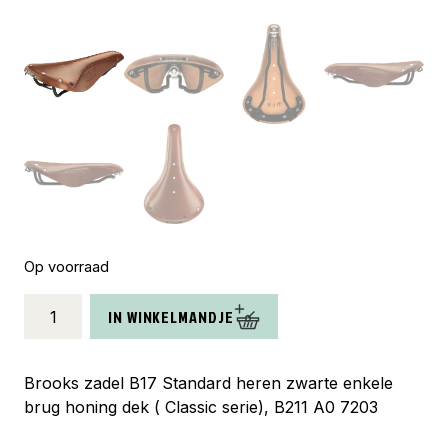
Op voorraad
Brooks
IN WINKELMANDJE
zadel
B17
heren
Brooks zadel B17 Standard heren zwarte enkele
honing
brug honing dek ( Classic serie), B211 A0 7203
aantal