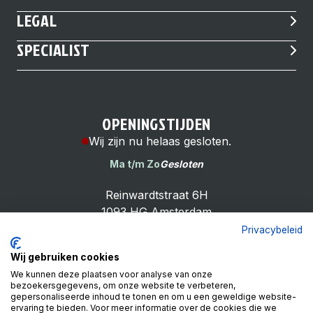
LEGAL
SPECIALIST
OPENINGSTIJDEN
Wij zijn nu helaas gesloten.
Ma t/m Zo
Gesloten
Reinwardtstraat 6H
1093 HG Amsterdam
Privacybeleid
Wij gebruiken cookies
We kunnen deze plaatsen voor analyse van onze
bezoekersgegevens, om onze website te verbeteren,
Cheap Bike Shop
gepersonaliseerde inhoud te tonen en om u een geweldige website-
4.9
ervaring te bieden. Voor meer informatie over de cookies die we