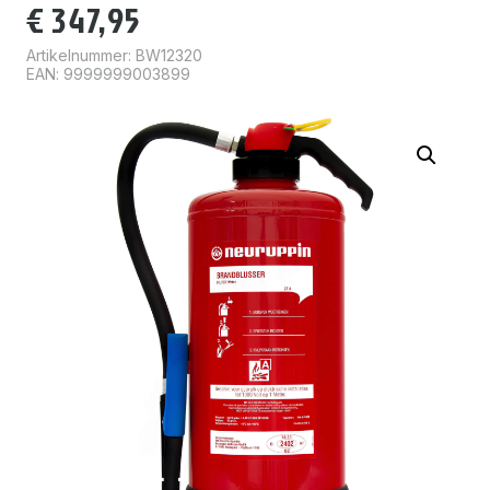
€
347,95
Artikelnummer:
BW12320
EAN: 9999999003899