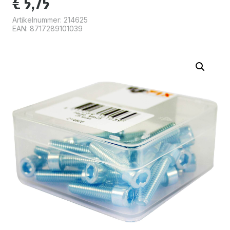
€
5,75
Artikelnummer:
214625
EAN: 8717289101039