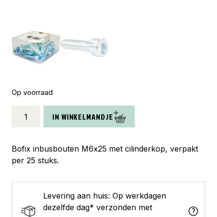
Op voorraad
Bofix
IN WINKELMANDJE
doos
inbusbout
M6x25
Bofix inbusbouten M6x25 met cilinderkop, verpakt
(25
per 25 stuks.
stuks)
aantal
Levering aan huis: Op werkdagen
dezelfde dag* verzonden met