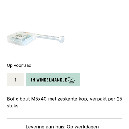
Op voorraad
Bofix
IN WINKELMANDJE
doos
bout
zeskante
Bofix bout M5x40 met zeskante kop, verpakt per 25
kop
stuks.
M5x40
(25
stuks)
Levering aan huis: Op werkdagen