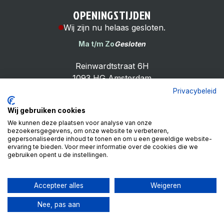
OPENINGSTIJDEN
Wij zijn nu helaas gesloten.
Ma t/m Zo
Gesloten
Reinwardtstraat 6H
1093 HG Amsterdam
Privacybeleid
Wij gebruiken cookies
We kunnen deze plaatsen voor analyse van onze
bezoekersgegevens, om onze website te verbeteren,
Cheap Bike Shop
gepersonaliseerde inhoud te tonen en om u een geweldige website-
4.9
ervaring te bieden. Voor meer informatie over de cookies die we
gebruiken opent u de instellingen.
Based on 99 reviews
Review ons op
Accepteer alles
Weigeren
Nee, pas aan