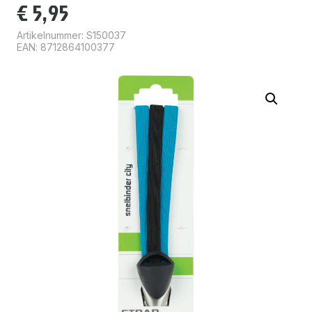
€
5,95
Artikelnummer:
S150037
EAN: 8712864100377