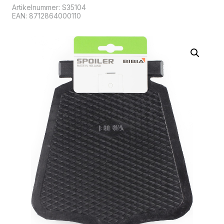
Artikelnummer:
S35104
EAN: 8712864000110