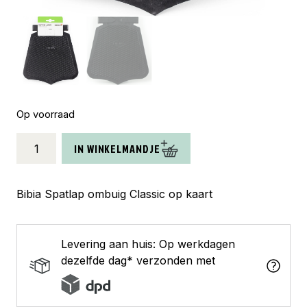
Op voorraad
Bibia
IN WINKELMANDJE
spatlap
classic
op
Bibia Spatlap ombuig Classic op kaart
kaart
aantal
Levering aan huis: Op werkdagen
dezelfde dag* verzonden met