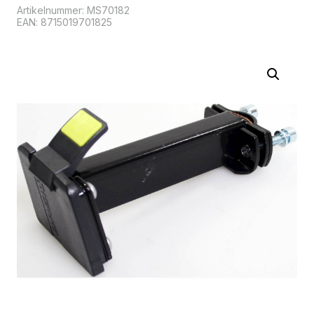
Artikelnummer:
MS70182
EAN: 8715019701825