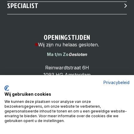
SPECIALIST
OPENINGSTIJDEN
Wij zijn nu helaas gesloten.
Ma t/m Zo
Gesloten
Reinwardtstraat 6H
1093 HG Amsterdam
Privacybeleid
Wij gebruiken cookies
We kunnen deze plaatsen voor analyse van onze
bezoekersgegevens, om onze website te verbeteren,
Cheap Bike Shop
gepersonaliseerde inhoud te tonen en om u een geweldige website-
4.9
ervaring te bieden. Voor meer informatie over de cookies die we
gebruiken opent u de instellingen.
Based on 99 reviews