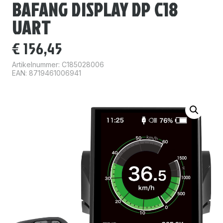
BAFANG DISPLAY DP C18
UART
€
156,45
Artikelnummer:
C185028006
EAN: 8719461006941