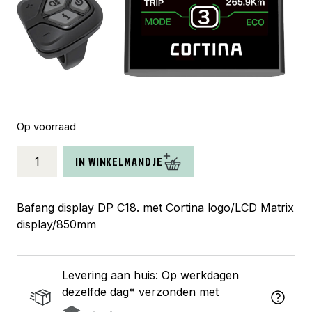
Op voorraad
Bafang
IN WINKELMANDJE
display
DP
C18
Bafang display DP C18. met Cortina logo/LCD Matrix
UART
display/850mm
aantal
Levering aan huis: Op werkdagen
dezelfde dag* verzonden met