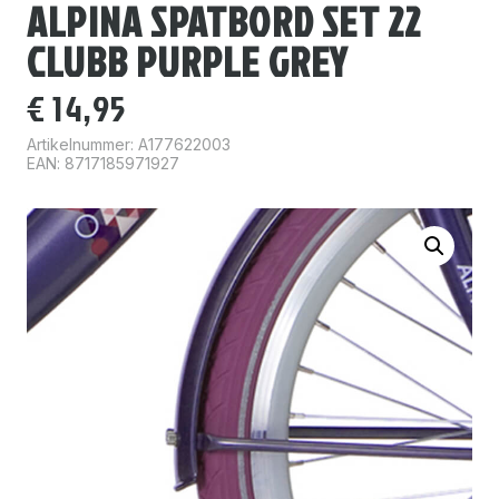
ALPINA SPATBORD SET 22
CLUBB PURPLE GREY
€
14,95
Artikelnummer:
A177622003
EAN: 8717185971927