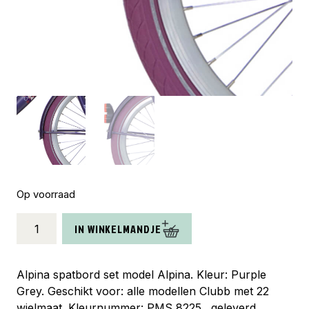
Op voorraad
Alpina
IN WINKELMANDJE
spatbord
set
22
Alpina spatbord set model Alpina. Kleur: Purple
Clubb
Grey. Geschikt voor: alle modellen Clubb met 22
purple
wielmaat. Kleurnummer: PMS 8225., geleverd