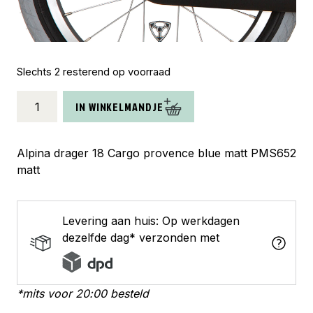
Slechts 2 resterend op voorraad
Alpina
IN WINKELMANDJE
achterdrager
18
Cargo
Alpina drager 18 Cargo provence blue matt PMS652
provence
matt
blue
matt
aantal
Levering aan huis: Op werkdagen
dezelfde dag* verzonden met
*mits voor 20:00 besteld