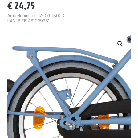
€
24,75
Artikelnummer:
A207018003
EAN: 8719461029261