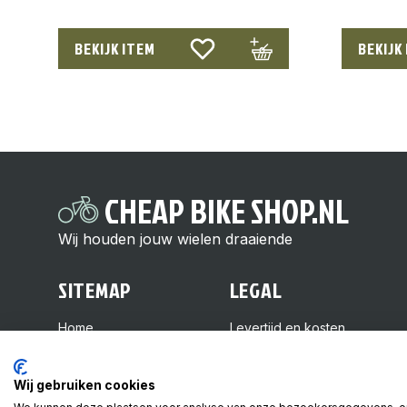
BEKIJK ITEM
BEKIJK
CHEAP BIKE SHOP.NL
Wij houden jouw wielen draaiende
SITEMAP
LEGAL
Home
Levertijd en kosten
Over ons
Retourneren
Shop
Veelgestelde vragen
Wij gebruiken cookies
Kennisbank
Algemene voorwaarden