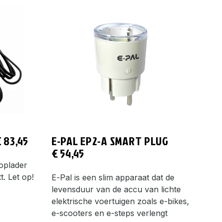
€
83,45
E-PAL EP2-A SMART PLUG
€
54,45
 oplader
t. Let op!
E-Pal is een slim apparaat dat de
levensduur van de accu van lichte
elektrische voertuigen zoals e-bikes,
e-scooters en e-steps verlengt