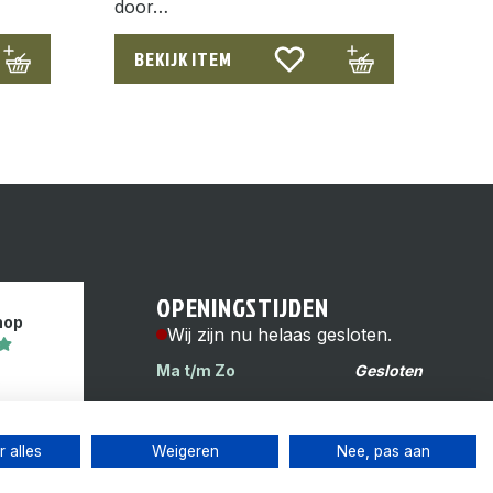
door…
BEKIJK ITEM
OPENINGSTIJDEN
hop
Wij zijn nu helaas gesloten.
Ma t/m Zo
Gesloten
s
Reinwardtstraat 6H
1093 HG Amsterdam
 alles
Weigeren
Nee, pas aan