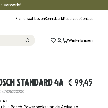
ks verwerkt!
Framemaat kiezen
Kennisbank
Reparaties
Contact
Winkelwagen
OSCH STANDARD 4A
€
99,45
4047025220200
d 4A
 t.b.v. Bosch Powerpacks van de Active en