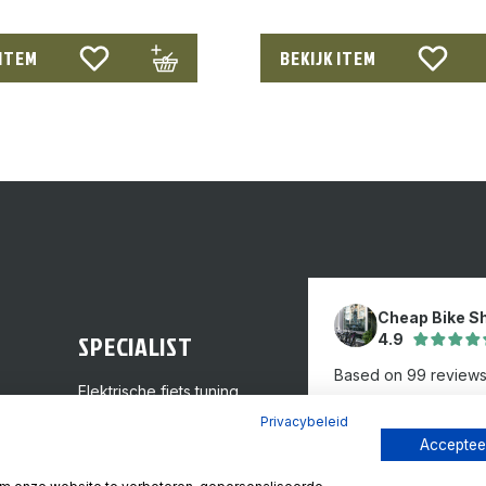
 ITEM
BEKIJK ITEM
Cheap Bike S
SPECIALIST
4.9
Based on 99 review
Elektrische fiets tuning
GPS inbouw
Review ons op
Privacybeleid
Tweedehands fietsen
Accepteer
Framemaat kiezen