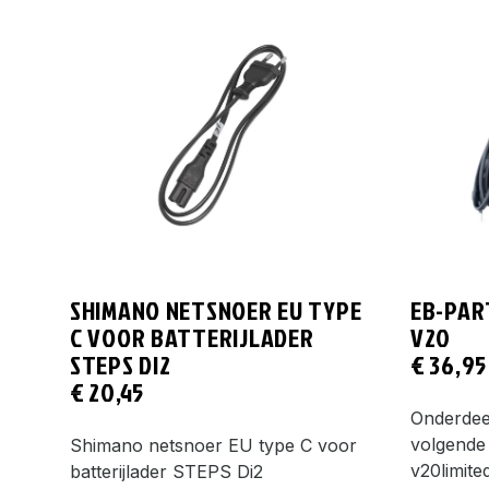
SHIMANO NETSNOER EU TYPE
EB-PAR
C VOOR BATTERIJLADER
V20
STEPS DI2
€
36,95
€
20,45
Onderdee
volgende 
Shimano netsnoer EU type C voor
v20limite
batterijlader STEPS Di2