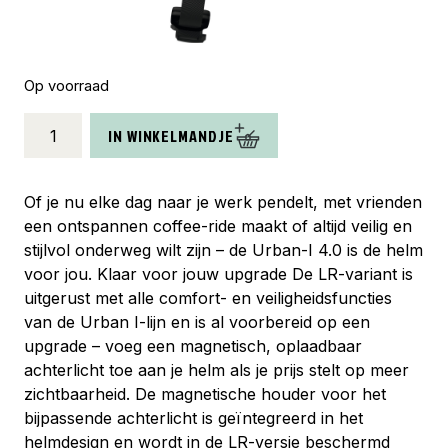
Op voorraad
Abus
IN WINKELMANDJE
helm
Urban-
I
Of je nu elke dag naar je werk pendelt, met vrienden
4.0
een ontspannen coffee-ride maakt of altijd veilig en
LR
stijlvol onderweg wilt zijn – de Urban-I 4.0 is de helm
signal
voor jou. Klaar voor jouw upgrade De LR-variant is
silver
uitgerust met alle comfort- en veiligheidsfuncties
S
van de Urban I-lijn en is al voorbereid op een
51-
upgrade – voeg een magnetisch, oplaadbaar
55cm
achterlicht toe aan je helm als je prijs stelt op meer
aantal
zichtbaarheid. De magnetische houder voor het
bijpassende achterlicht is geïntegreerd in het
helmdesign en wordt in de LR-versie beschermd