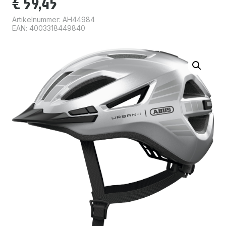
€
59,45
Artikelnummer:
AH44984
EAN: 4003318449840