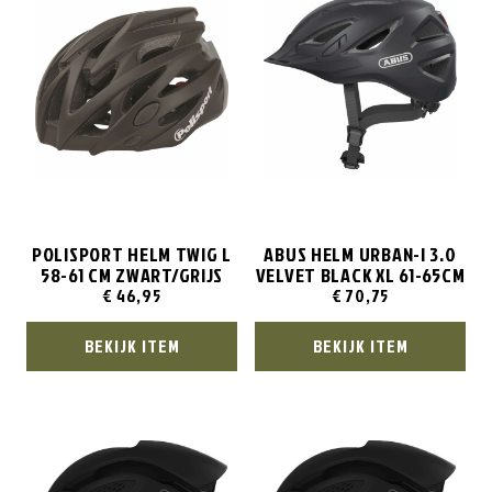
POLISPORT HELM TWIG L
ABUS HELM URBAN-I 3.0
58-61 CM ZWART/GRIJS
VELVET BLACK XL 61-65CM
€
46,95
€
70,75
BEKIJK ITEM
BEKIJK ITEM