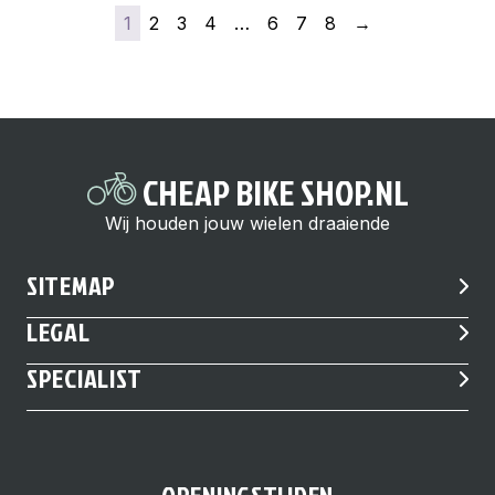
1
2
3
4
…
6
7
8
→
CHEAP BIKE SHOP.NL
Wij houden jouw wielen draaiende
SITEMAP
LEGAL
SPECIALIST