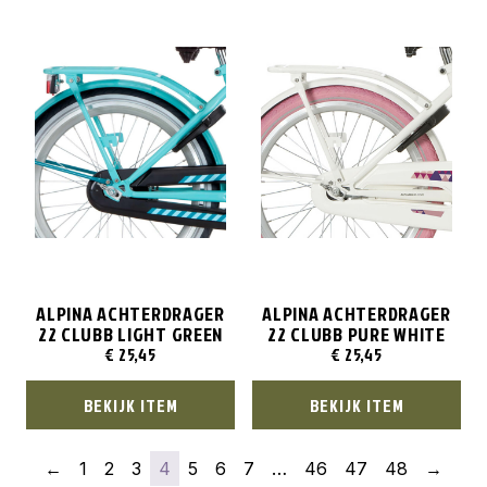
ALPINA ACHTERDRAGER
ALPINA ACHTERDRAGER
22 CLUBB LIGHT GREEN
22 CLUBB PURE WHITE
€
25,45
€
25,45
BEKIJK ITEM
BEKIJK ITEM
←
1
2
3
4
5
6
7
…
46
47
48
→