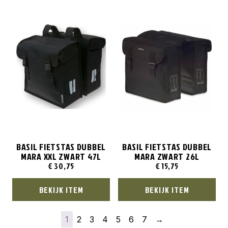
BASIL FIETSTAS DUBBEL
BASIL FIETSTAS DUBBEL
MARA XXL ZWART 47L
MARA ZWART 26L
€
30,75
€
15,75
BEKIJK ITEM
BEKIJK ITEM
1
2
3
4
5
6
7
→