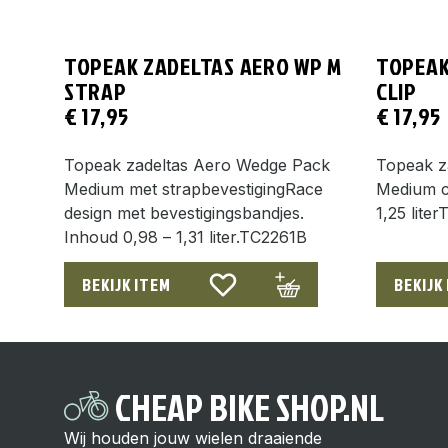
TOPEAK ZADELTAS AERO WP M
TOPEAK
STRAP
CLIP
€
17,95
€
17,95
Topeak zadeltas Aero Wedge Pack
Topeak z
Medium met strapbevestigingRace
Medium cl
design met bevestigingsbandjes.
1,25 lite
Inhoud 0,98 – 1,31 liter.TC2261B
BEKIJK ITEM
BEKIJK
CHEAP BIKE SHOP.NL
Wij houden jouw wielen draaiende