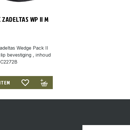
 ZADELTAS WP II M
adeltas Wedge Pack II
ip bevestiging , inhoud
rTC2272B
 ITEM