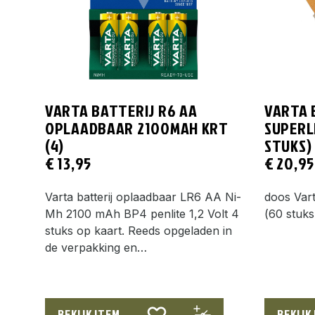
VARTA BATTERIJ R6 AA
VARTA 
OPLAADBAAR 2100MAH KRT
SUPERL
(4)
STUKS)
€
13,95
€
20,95
Varta batterij oplaadbaar LR6 AA Ni-
doos Vart
Mh 2100 mAh BP4 penlite 1,2 Volt 4
(60 stuks
stuks op kaart. Reeds opgeladen in
de verpakking en…
BEKIJK ITEM
BEKIJK