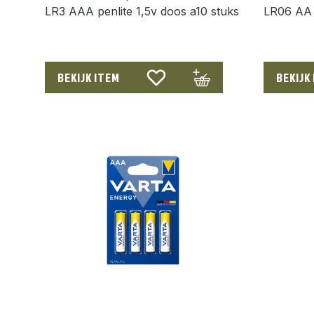
LR3 AAA penlite 1,5v doos a10 stuks
LR06 AA p
BEKIJK ITEM
BEKIJK