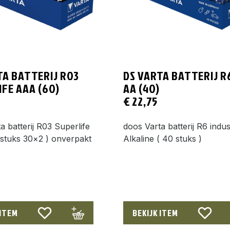
TA BATTERIJ R03
DS VARTA BATTERIJ R
IFE AAA (60)
AA (40)
€
22,75
a batterij R03 Superlife
doos Varta batterij R6 indus
stuks 30×2 ) onverpakt
Alkaline ( 40 stuks )
 ITEM
BEKIJK ITEM