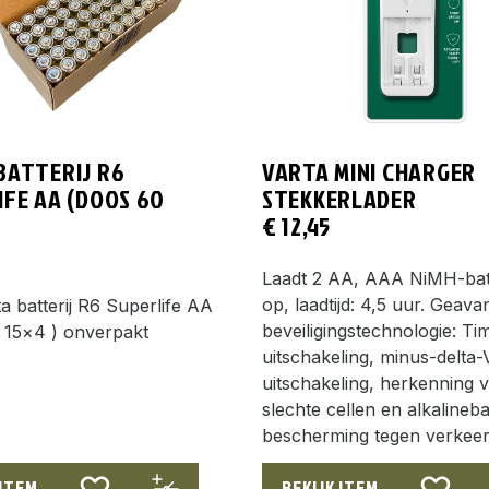
BATTERIJ R6
VARTA MINI CHARGER
IFE AA (DOOS 60
STEKKERLADER
€
12,45
Laadt 2 AA, AAA NiMH-batt
op, laadtijd: 4,5 uur. Geav
a batterij R6 Superlife AA
beveiligingstechnologie: Ti
 15×4 ) onverpakt
uitschakeling, minus-delta-
uitschakeling, herkenning 
slechte cellen en alkalinebat
bescherming tegen verkee
 ITEM
BEKIJK ITEM