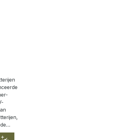
erijen
anceerde
mer-
V-
van
terijen,
rde…