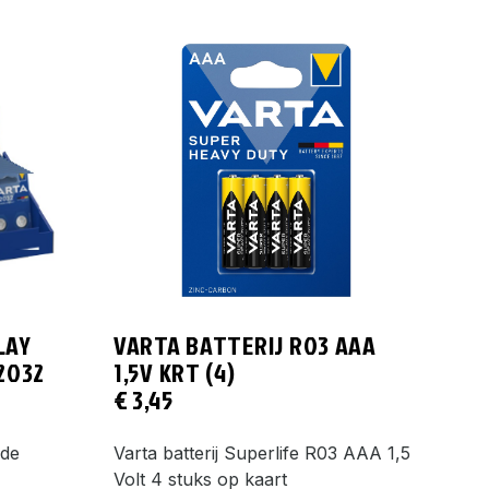
LAY
VARTA BATTERIJ R03 AAA
2032
1,5V KRT (4)
€
3,45
 de
Varta batterij Superlife R03 AAA 1,5
Volt 4 stuks op kaart