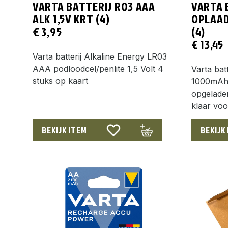
VARTA BATTERIJ R03 AAA
VARTA 
ALK 1,5V KRT (4)
OPLAAD
€
3,95
(4)
€
13,45
Varta batterij Alkaline Energy LR03
AAA podloodcel/penlite 1,5 Volt 4
Varta bat
stuks op kaart
1000mAh 
opgeladen
klaar vo
BEKIJK ITEM
BEKIJK