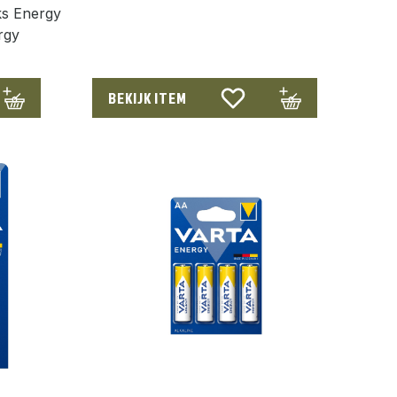
uks Energy
rgy
BEKIJK ITEM