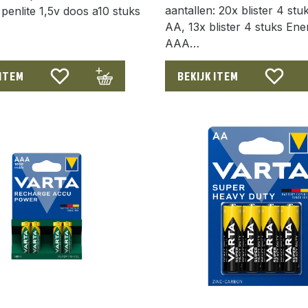
aantallen: 20x blister 4 st
enlite 1,5v doos a10 stuks
AA, 13x blister 4 stuks Ene
AAA…
 ITEM
BEKIJK ITEM