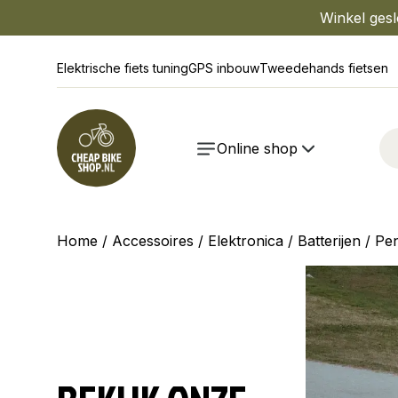
Winkel gesl
Elektrische fiets tuning
GPS inbouw
Tweedehands fietsen
Online shop
Home
/
Accessoires
/
Elektronica
/
Batterijen
/ Pen