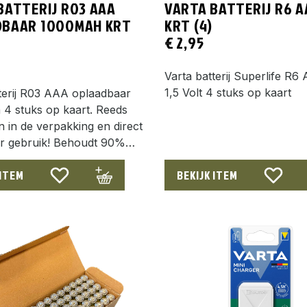
BATTERIJ R03 AAA
VARTA BATTERIJ R6 AA
BAAR 1000MAH KRT
KRT (4)
€
2,95
Varta batterij Superlife R6 
1,5 Volt 4 stuks op kaart
terij R03 AAA oplaadbaar
4 stuks op kaart. Reeds
 in de verpakking en direct
or gebruik! Behoudt 90%…
 ITEM
BEKIJK ITEM